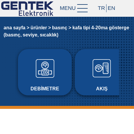
MENU
TR
EN
ana sayfa >
ürünler >
basınç >
kafa ti̇pi̇ 4-20ma gösterge
(basinç, sevi̇ye, sicaklik)
DEBIMETRE
AKIŞ