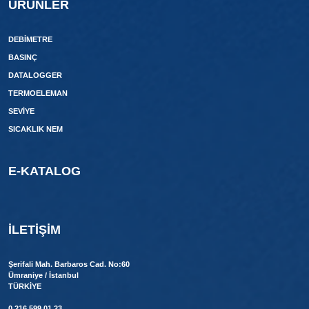
ÜRÜNLER
DEBIMETRE
BASINÇ
DATALOGGER
TERMOELEMAN
SEVİYE
SICAKLIK NEM
E-KATALOG
İLETIŞIM
Şerifali Mah. Barbaros Cad. No:60
Ümraniye / İstanbul
TÜRKİYE
0 216 599 01 23