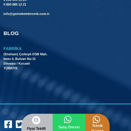
0 850 885 12 21
info@gentekelektronik.com.tr
BLOG
FABRIKA
(Enelsan) Çerkeşli OSB Mah.
İmes 4. Bulvarı No:11
Dilovası / Kocaeli
TÜRKİYE
BIZE YAZIN
Teknik
Satış Öncesi
Fiyat Teklifi