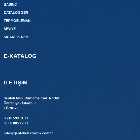
BASINÇ
DATALOGGER
TERMOELEMAN
SEVİYE
SICAKLIK NEM
E-KATALOG
İLETIŞIM
Şerifali Mah. Barbaros Cad. No:60
Ümraniye / İstanbul
TÜRKİYE
0 216 599 01 23
0 850 885 12 21
info@gentekelektronik.com.tr