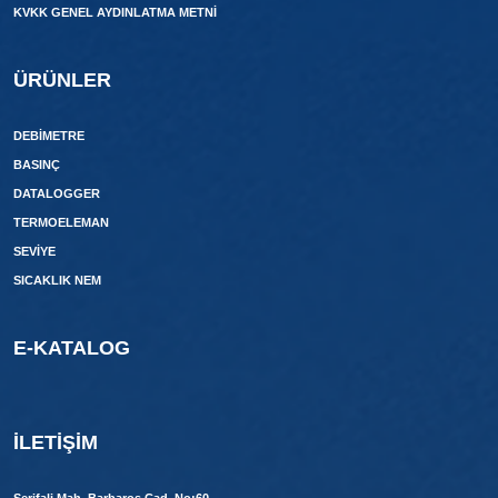
KVKK GENEL AYDINLATMA METNI
ÜRÜNLER
DEBIMETRE
BASINÇ
DATALOGGER
TERMOELEMAN
SEVİYE
SICAKLIK NEM
E-KATALOG
İLETIŞIM
Şerifali Mah. Barbaros Cad. No:60