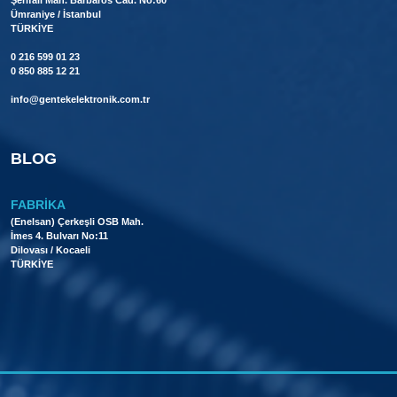
Ümraniye / İstanbul
TÜRKİYE
0 216 599 01 23
0 850 885 12 21
info@gentekelektronik.com.tr
BLOG
FABRIKA
(Enelsan) Çerkeşli OSB Mah.
İmes 4. Bulvarı No:11
Dilovası / Kocaeli
TÜRKİYE