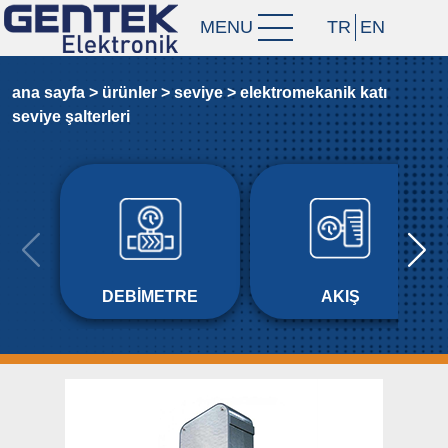
MENU
TR
EN
ana sayfa >
ürünler >
sevi̇ye >
elektromekani̇k kati
sevi̇ye şalterleri̇
DEBIMETRE
AKIŞ