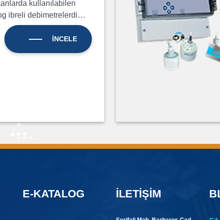
anlarda kullanılabilen
og ibreli debimetrelerdi…
İNCELE
E-KATALOG
İLETIŞIM
B
Şerifali Mah. Barbaros Cad.