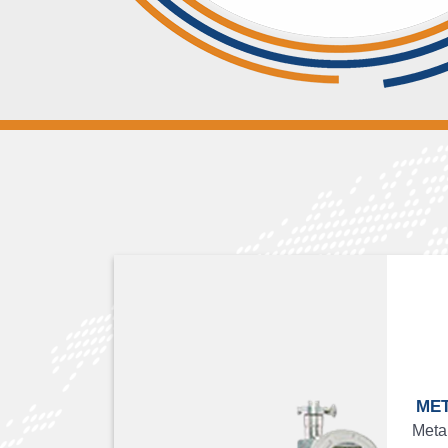
MET
Meta