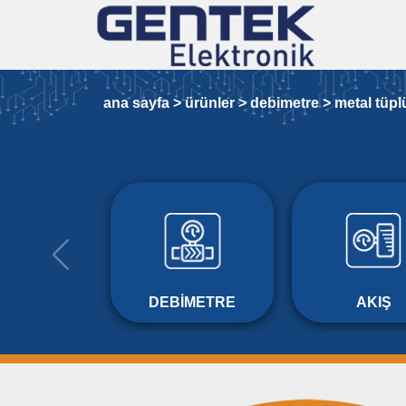
ana sayfa >
ürünler >
debimetre >
metal tüpl
DEBIMETRE
AKIŞ