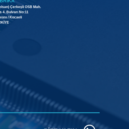
BRIKA
elsan) Çerkeşli OSB Mah.
s 4. Bulvarı No:11
vası / Kocaeli
RKİYE