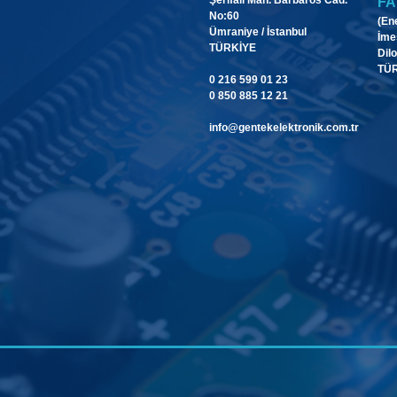
FA
No:60
(En
Ümraniye / İstanbul
İme
TÜRKİYE
Dilo
TÜ
0 216 599 01 23
0 850 885 12 21
info@gentekelektronik.com.tr