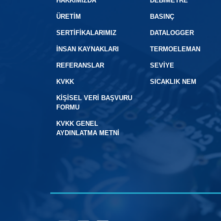
HAKKIMIZDA
DEBIMETRE
ÜRETIM
BASINÇ
SERTIFIKALARIMIZ
DATALOGGER
İNSAN KAYNAKLARI
TERMOELEMAN
REFERANSLAR
SEVİYE
KVKK
SICAKLIK NEM
KIŞISEL VERI BAŞVURU
FORMU
KVKK GENEL
AYDINLATMA METNI