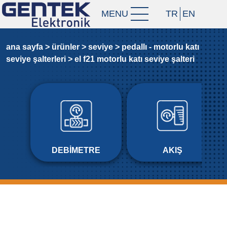
MENU
TR
EN
ana sayfa >
ürünler >
sevi̇ye >
pedalli - motorlu kati
sevi̇ye şalterleri̇ >
el f21 motorlu kati sevi̇ye şalteri̇
DEBIMETRE
AKIŞ