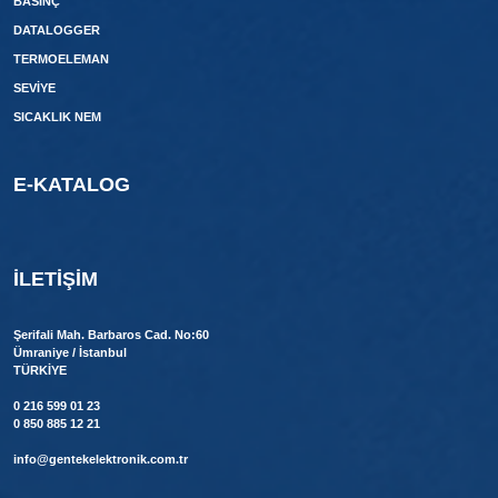
BASINÇ
DATALOGGER
TERMOELEMAN
SEVİYE
SICAKLIK NEM
E-KATALOG
İLETIŞIM
Şerifali Mah. Barbaros Cad. No:60
Ümraniye / İstanbul
TÜRKİYE
0 216 599 01 23
0 850 885 12 21
info@gentekelektronik.com.tr